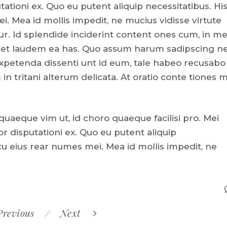
tationi ex. Quo eu putent aliquip necessitatibus. His
. Mea id mollis impedit, ne mucius vidisse virtute
ur. Id splendide inciderint content ones cum, in m
. Stet laudem ea has. Quo assum harum sadipscing ne
 expetenda dissenti unt id eum, tale habeo recusabo
n tritani alterum delicata. At oratio conte tiones m
 quaeque vim ut, id choro quaeque facilisi pro. Mei
or disputationi ex. Quo eu putent aliquip
cu eius rear numes mei. Mea id mollis impedit, ne
Previous
Next