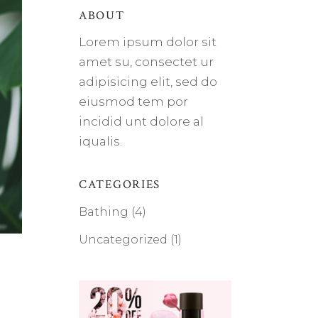
ABOUT
Lorem ipsum dolor sit
amet su, consectet ur
adipisicing elit, sed do
eiusmod tem por
incidid unt dolore al
iqualis.
CATEGORIES
Bathing
(4)
Uncategorized
(1)