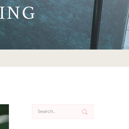
ING
Search
for: