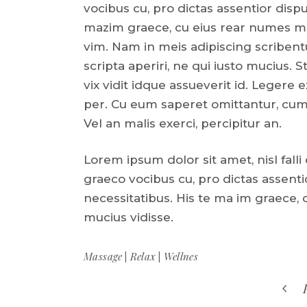
vocibus cu, pro dictas assentior dispu
mazim graece, cu eius rear numes mei
vim. Nam in meis adipiscing scribent
scripta aperiri, ne qui iusto mucius
vix vidit idque assueverit id. Legere
per. Cu eum saperet omittantur, cum i
Vel an malis exerci, percipitur an.
Lorem ipsum dolor sit amet, nisl falli
graeco vocibus cu, pro dictas assenti
necessitatibus. His te ma im graece, 
mucius vidisse.
Massage
Relax
Wellnes
|
|